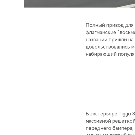
Полный привод для б
флагманские “восьме
названии пришли на 
довольствовались м
набирающий популяр
В экстерьере
Tiggo 
массивной решеткой
переднего бампера,