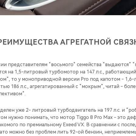
РЕИМУЩЕСТВА АГРЕГАТНОЙ СВЯЗ
ии представителям “восьмого” семейства “выдаются” “
тся на 1,5-литровый турбомотор на 147 л.с., работающий 
ом”, то у моноприводной версии Pro под капотом - 1,6
ю 186 л.с., агрегатированный с “мокрым”, читай - боле
лективом”.
делен уже 2- литровый турбодвигатель на 197 л.с. и “ро
ом нужно понимать, что мотор Tiggo 8 Pro Maх - это д
накомого по премиальному Exeed VX. В сравнении с после
ато можно без проблем лить 92-ой бензин, неприемлемы