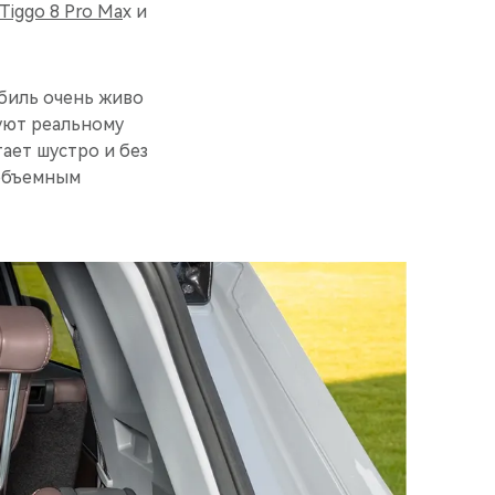
Tiggo 8 Pro Ma
х и
обиль очень живо
вуют реальному
ает шустро и без
ообъемным