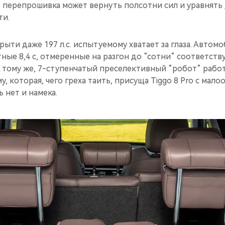
- перепрошивка может вернуть полсотни сил и уравнять
ти.
прыти даже 197 л.с. испытуемому хватает за глаза. Автом
тные 8,4 с, отмеренные на разгон до “сотни” соответст
 тому же, 7-ступенчатый преселективный “робот” работ
у, которая, чего греха таить, присуща Tiggo 8 Pro с мал
 нет и намека.