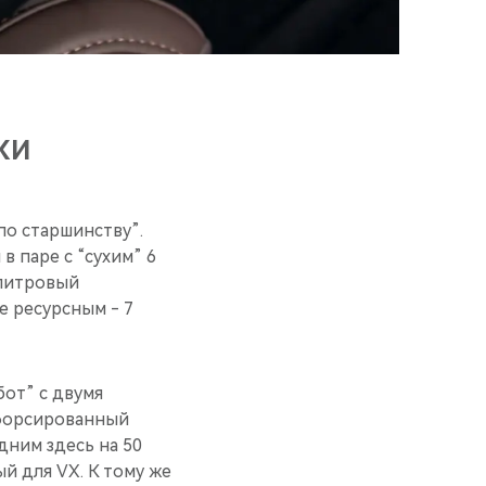
КИ
по старшинству”.
в паре с “сухим” 6
-литровый
е ресурсным - 7
бот” с двумя
ефорсированный
дним здесь на 50
й для VX. К тому же