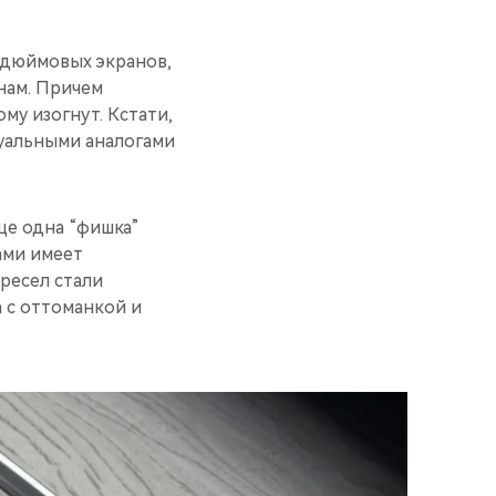
-дюймовых экранов,
нам. Причем
му изогнут. Кстати,
туальными аналогами
ще одна “фишка”
ами имеет
ресел стали
а с оттоманкой и