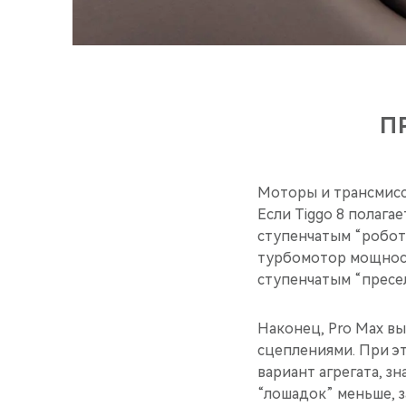
П
Моторы и трансмисс
Если Tiggo 8 полагае
ступенчатым “робот
турбомотор мощность
ступенчатым “пресе
Наконец, Pro Max вы
сцеплениями. При эт
вариант агрегата, з
“лошадок” меньше, з