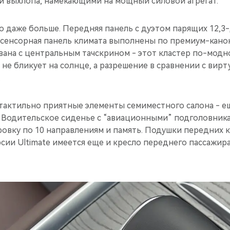
и выхлопа, намекающими на мощный силовой агрегат.
о даже больше. Передняя панель с дуэтом парящих 12,3
 сенсорная панель климата выполнены по премиум-кано
ана с центральным тачскрином - этот кластер по-модно
 не бликует на солнце, а разрешение в сравнении с вир
.
тактильно приятные элементы семиместного салона - е
 Водительское сиденье с “авиационными” подголовник
овку по 10 направлениям и память. Подушки передних к
рсии Ultimate имеется еще и кресло переднего пассажир