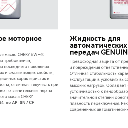
ое моторное
Жидкость для
автоматических
передач GENUIN
ое масло CHERY 5W–40
м требованиям,
Превосходная защита от пр
м последнего поколения.
и повреждения ответственны
ых и смазывающих свойств,
Отличная стабильность хара
ционных характеристик в
эксплуатации в условиях выс
боты, отличная текучесть при
высоких нагрузок. Обладает
 вот отличительные черты
устойчивостью к пенообразо
ого масла CHERY.
значительной степени обесп
B4; по API SN / CF
плавность переключения. Ре
современных автоматических