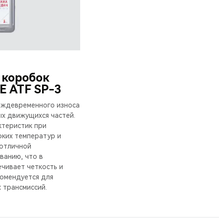
 коробок
E ATF SP-3
еждевременного износа
х движущихся частей.
ктеристик при
оких температур и
 отличной
ванию, что в
ечивает четкость и
комендуется для
 трансмиссий.