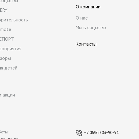
соцсетях
О компании
ERY
О нас
орительность
Мы в соцсетях
emote
 СПОРТ
Контакты
роприятия
зоры
ля детей
и акции
боты:
+7 (8652) 34-90-94