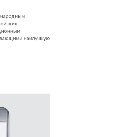
дународным
пейских
ационным
чивающими наилучшую